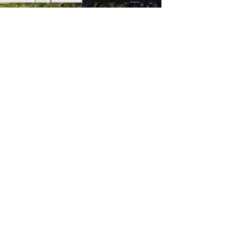
NUESTRO HORARIO
DE OFICINA
Lunes Sabado
9:30 a. m. - 5:30 p. m.
Redmill Landing Apartments
está orgullosamente
desarrollado, diseñado y
administrado por
La compañía Breeden
560 Lynnhaven Parkway