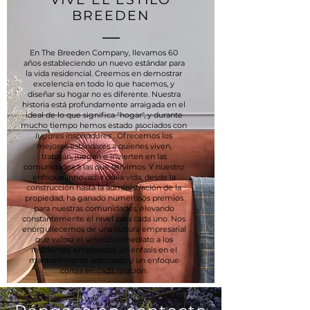
BREEDEN
En The Breeden Company, llevamos 60
años estableciendo un nuevo estándar para
la vida residencial. Creemos en demostrar
excelencia en todo lo que hacemos, y
diseñar su hogar no es diferente. Nuestra
historia está profundamente arraigada en el
ideal de lo que significa "hogar", y durante
mucho tiempo hemos estado asociados con
lugares inspiradores
. Ofrecemos los
mejores estándares a quienes viven,
trabajan, juegan e invierten en las
comunidades a las que servimos. Y nuestro
enfoque innovador de la vida, desde la
construcción hasta la administración de la
propiedad, ha ganado numerosos premios
para nuestras comunidades, elevando
constantemente el nivel para cada uno. Nos
enorgullecemos de una cultura empresarial
que valora el servicio inmediato a los
residentes, empleados, un énfasis en el
mantenimiento adecuado y un enfoque
cortés en cada relación.