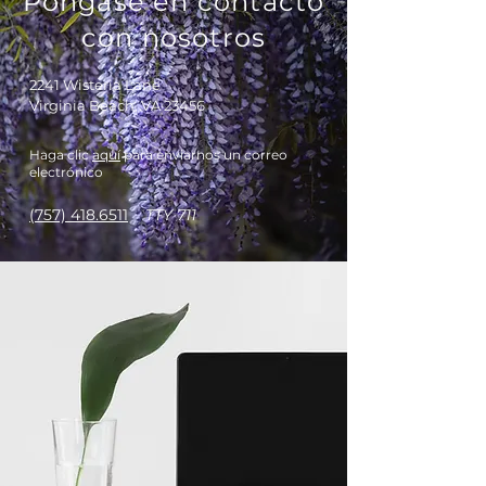
Póngase en contacto
con nosotros
2241 Wisteria Lane
Virginia Beach, VA 23456
Haga clic
aquí
para enviarnos un correo
electrónico
(757) 418.6511
TTY 711