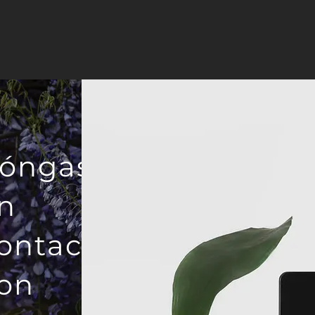
óngase
n
ontacto
on