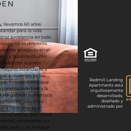
DEN
 llevamos 60 años
tándar para la vida
trar excelencia en todo
 hogar no es diferente.
damente arraigada en el
ogar", y durante mucho
ciados con
lugares
 mejores estándares a
gan e invierten en las
Redmill Landing
mos. Y nuestro enfoque
Apartments está
a construcción hasta la
orgullosamente
ad, ha ganado numerosos
desarrollado,
diseñado y
munidades, elevando
administrado por
para cada uno. Nos
 empresarial que valora
sidentes, empleados, un
 adecuado y un enfoque