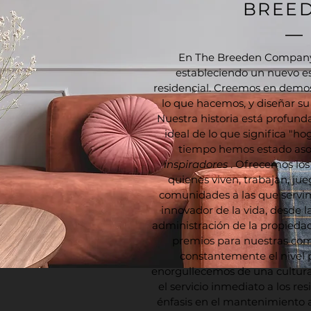
BREE
En The Breeden Company,
estableciendo un nuevo es
residencial. Creemos en demos
lo que hacemos, y diseñar su
Nuestra historia está profun
ideal de lo que significa "h
tiempo hemos estado aso
inspiradores
. Ofrecemos los
quienes viven, trabajan, jue
comunidades a las que servi
innovador de la vida, desde l
administración de la propied
premios para nuestras co
constantemente el nivel 
enorgullecemos de una cultura
el servicio inmediato a los re
énfasis en el mantenimiento