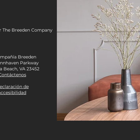
or The Breeden Company
ompañía Breeden
ynnhaven Parkway
ia Beach, VA 23452
Contáctenos
eclaración de
accesibilidad