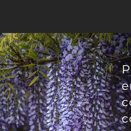
P
e
c
c