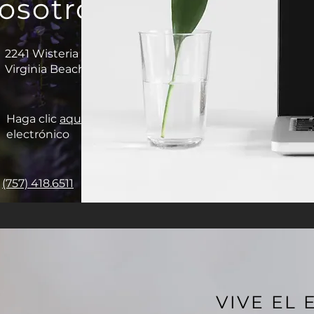
osotros
2241 Wisteria Lane
Virginia Beach, VA 23456
Haga clic
aquí
para enviarnos un correo
electrónico
(757) 418.6511
TTY 711
VIVE EL 